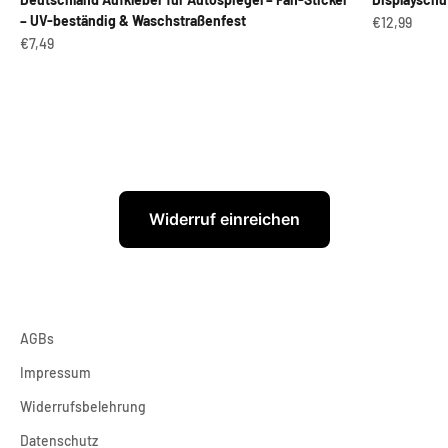
– UV-beständig & Waschstraßenfest
Angebot
€12,99
Angebot
€7,49
Widerruf einreichen
AGBs
Impressum
Widerrufsbelehrung
Datenschutz